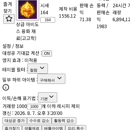
즐겨
시세
판매 손
동력 /
24시간 
제작 비용
찾기
164
익
판매손
래량
1556.12
71.38
익
6,894,1
상급 아비도
1983
스 융화 재
료
(고고학)
설정 / 정보
대성공 기대값 계산 :
ON
영지 효과 :
미적용
테이블 필터 :
컬럼
일부 하위 아이템 :
구매
해서
이득/손해 표기법 :
기본
거래량
1000
개 이하 레시피 제외
갱신 :
2026. 8. 7. 오후 3:20:00
대성공 증가
수수료 감소
활동력 감소
즐겨찾기
생활재료
배틀아이템
요리,특수