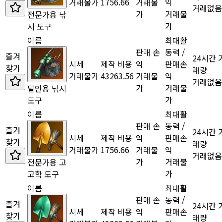
거래불가
1756.66
거래불
익
거래없음
가
거래불
전문가용 낚
가
시 도구
이름
최대활
판매 손
동력 /
즐겨
24시간 
시세
제작 비용
익
판매손
찾기
래량
거래불가
43263.56
거래불
익
거래없음
가
거래불
달인용 낚시
가
도구
이름
최대활
판매 손
동력 /
즐겨
24시간 
시세
제작 비용
익
판매손
찾기
래량
거래불가
1756.66
거래불
익
거래없음
가
거래불
전문가용 고
가
고학 도구
이름
최대활
판매 손
동력 /
즐겨
24시간 
시세
제작 비용
익
판매손
찾기
래량