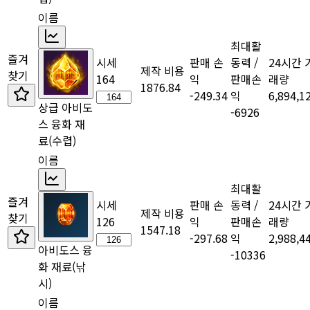
이름
최대활
즐겨
시세
판매 손
동력 /
24시간 
제작 비용
찾기
164
익
판매손
래량
1876.84
-249.34
익
6,894,1
상급 아비도
-6926
스 융화 재
료
(수렵)
이름
최대활
즐겨
시세
판매 손
동력 /
24시간 
제작 비용
찾기
126
익
판매손
래량
1547.18
-297.68
익
2,988,4
아비도스 융
-10336
화 재료
(낚
시)
이름