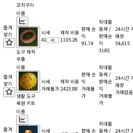
꼬치구이
이름
최대활
즐겨
판매 손
동력 /
24시간 
시세
제작 비용
찾기
익
판매손
래량
41
1105.26
91.74
익
54,615
3185
도구 제작
부품
이름
최대활
판매 손
동력 /
즐겨
24시간 
시세
제작 비용
익
판매손
찾기
래량
거래불가
2423.88
거래불
익
거래없음
가
거래불
생활 도구
가
복원 키트
이름
최대활
즐겨
시세
판매 손
동력 /
24시간 