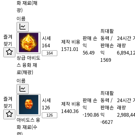
화 재료
(채
광)
이름
최대활
즐겨
시세
판매 손
동력 /
24시간 
제작 비용
찾기
164
익
판매손
래량
1571.01
56.49
익
6,894,1
상급 아비도
1569
스 융화 재
료
(채광)
이름
최대활
즐겨
시세
판매 손
동력 /
24시간 
제작 비용
찾기
126
익
판매손
래량
1440.36
-190.86
익
2,988,4
아비도스 융
-6627
화 재료
(수
렵)