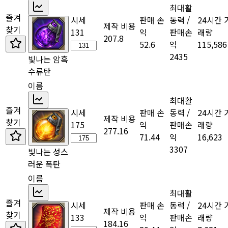
최대활
즐겨
시세
판매 손
동력 /
24시간 
제작 비용
찾기
131
익
판매손
래량
207.8
52.6
익
115,586
2435
빛나는 암흑
수류탄
이름
최대활
즐겨
시세
판매 손
동력 /
24시간 
제작 비용
찾기
175
익
판매손
래량
277.16
71.44
익
16,623
3307
빛나는 성스
러운 폭탄
이름
최대활
즐겨
시세
판매 손
동력 /
24시간 
제작 비용
찾기
133
익
판매손
래량
184.16