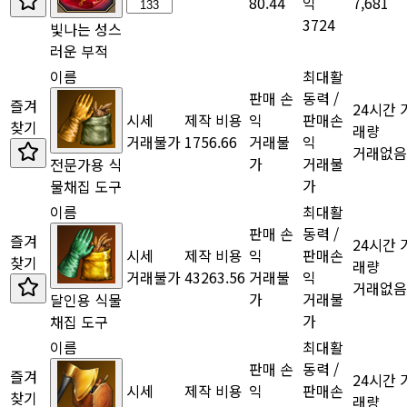
80.44
익
7,681
3724
빛나는 성스
러운 부적
이름
최대활
판매 손
동력 /
즐겨
24시간 
시세
제작 비용
익
판매손
찾기
래량
거래불가
1756.66
거래불
익
거래없음
가
거래불
전문가용 식
가
물채집 도구
이름
최대활
판매 손
동력 /
즐겨
24시간 
시세
제작 비용
익
판매손
찾기
래량
거래불가
43263.56
거래불
익
거래없음
가
거래불
달인용 식물
가
채집 도구
이름
최대활
판매 손
동력 /
즐겨
24시간 
시세
제작 비용
익
판매손
찾기
래량