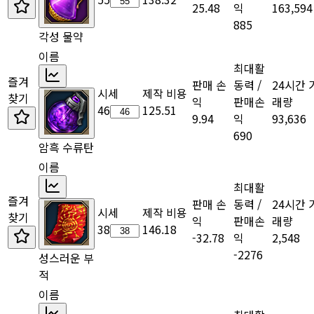
25.48
익
163,594
885
각성 물약
이름
최대활
즐겨
판매 손
동력 /
24시간 
시세
제작 비용
찾기
익
판매손
래량
46
125.51
9.94
익
93,636
690
암흑 수류탄
이름
최대활
즐겨
판매 손
동력 /
24시간 
시세
제작 비용
찾기
익
판매손
래량
38
146.18
-32.78
익
2,548
-2276
성스러운 부
적
이름