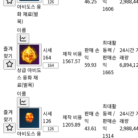
46.25
익
2,988,4
아비도스 융
1606
화 재료
(벌
목)
이름
최대활
즐겨
시세
판매 손
동력 /
24시간 
제작 비용
찾기
164
익
판매손
래량
1567.57
59.93
익
6,894,1
상급 아비도
1665
스 융화 재
료
(벌목)
이름
최대활
즐겨
시세
판매 손
동력 /
24시간 
제작 비용
찾기
126
익
판매손
래량
1205.89
43.61
익
2,988,4
아비도스 융
1514