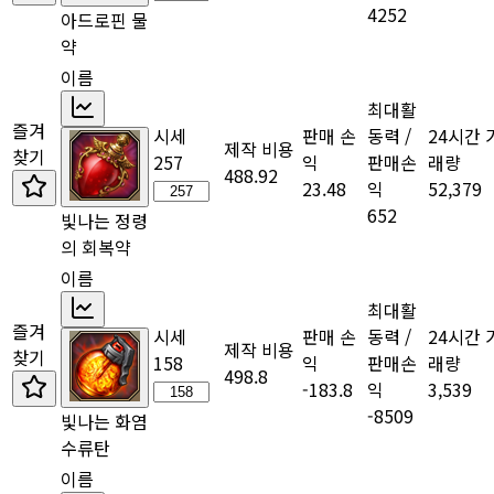
4252
아드로핀 물
약
이름
최대활
즐겨
시세
판매 손
동력 /
24시간 
제작 비용
찾기
257
익
판매손
래량
488.92
23.48
익
52,379
652
빛나는 정령
의 회복약
이름
최대활
즐겨
시세
판매 손
동력 /
24시간 
제작 비용
찾기
158
익
판매손
래량
498.8
-183.8
익
3,539
-8509
빛나는 화염
수류탄
이름