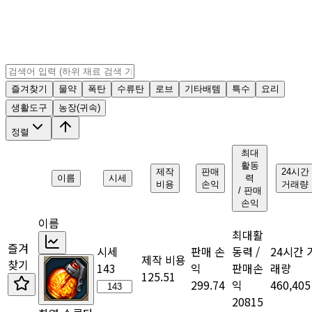
즐겨찾기
물약
폭탄
수류탄
로브
기타배템
특수
요리
생활도구
농장(귀속)
정렬
최대
활동
제작
판매
24시간
이름
시세
력
비용
손익
거래량
/ 판매
손익
이름
최대활
즐겨
시세
판매 손
동력 /
24시간 
제작 비용
찾기
143
익
판매손
래량
125.51
299.74
익
460,405
20815