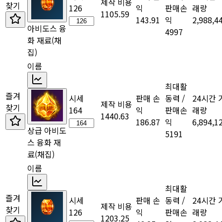
제작 비용
찾기
126
익
판매손
래량
1105.59
143.91
익
2,988,4
아비도스 융
4997
화 재료
(채
집)
이름
최대활
즐겨
시세
판매 손
동력 /
24시간 
제작 비용
찾기
164
익
판매손
래량
1440.63
186.87
익
6,894,1
상급 아비도
5191
스 융화 재
료
(채집)
이름
최대활
즐겨
시세
판매 손
동력 /
24시간 
제작 비용
찾기
126
익
판매손
래량
1203.25