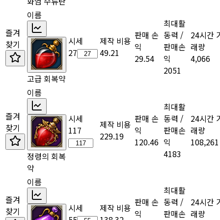
화염 수류탄
이름
최대활
즐겨
판매 손
동력 /
24시간 
시세
제작 비용
찾기
익
판매손
래량
27
49.21
29.54
익
4,066
2051
고급 회복약
이름
최대활
즐겨
시세
판매 손
동력 /
24시간 
제작 비용
찾기
117
익
판매손
래량
229.19
120.46
익
108,261
4183
정령의 회복
약
이름
최대활
즐겨
판매 손
동력 /
24시간 
시세
제작 비용
찾기
익
판매손
래량
55
138.32