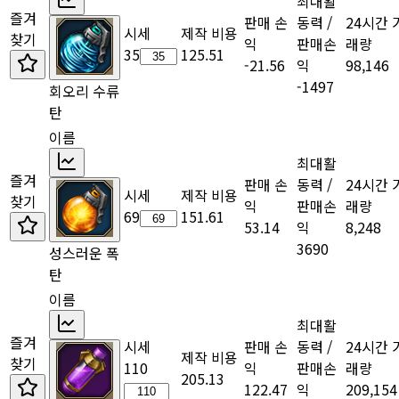
최대활
즐겨
판매 손
동력 /
24시간 
시세
제작 비용
찾기
익
판매손
래량
35
125.51
-21.56
익
98,146
-1497
회오리 수류
탄
이름
최대활
즐겨
판매 손
동력 /
24시간 
시세
제작 비용
찾기
익
판매손
래량
69
151.61
53.14
익
8,248
3690
성스러운 폭
탄
이름
최대활
즐겨
시세
판매 손
동력 /
24시간 
제작 비용
찾기
110
익
판매손
래량
205.13
122.47
익
209,154