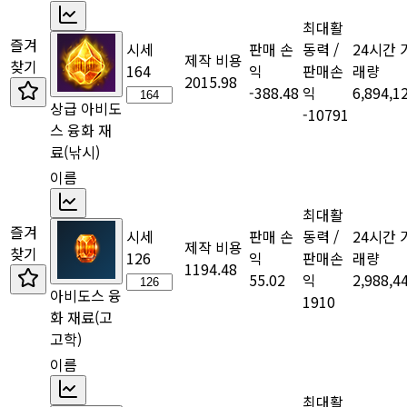
최대활
즐겨
시세
판매 손
동력 /
24시간 
제작 비용
찾기
164
익
판매손
래량
2015.98
-388.48
익
6,894,1
상급 아비도
-10791
스 융화 재
료
(낚시)
이름
최대활
즐겨
시세
판매 손
동력 /
24시간 
제작 비용
찾기
126
익
판매손
래량
1194.48
55.02
익
2,988,4
아비도스 융
1910
화 재료
(고
고학)
이름
최대활