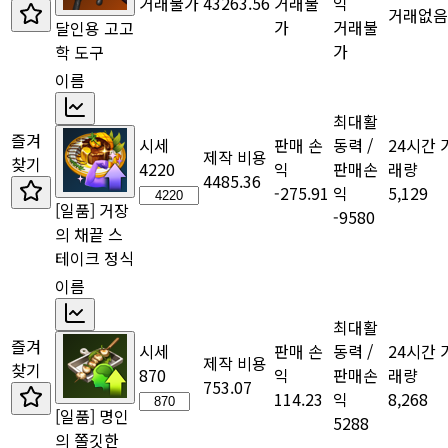
거래불가
43263.56
거래불
익
거래없음
가
거래불
달인용 고고
가
학 도구
이름
최대활
즐겨
시세
판매 손
동력 /
24시간 
제작 비용
찾기
4220
익
판매손
래량
4485.36
-275.91
익
5,129
[일품] 거장
-9580
의 채끝 스
테이크 정식
이름
최대활
즐겨
시세
판매 손
동력 /
24시간 
제작 비용
찾기
870
익
판매손
래량
753.07
114.23
익
8,268
[일품] 명인
5288
의 쫄깃한