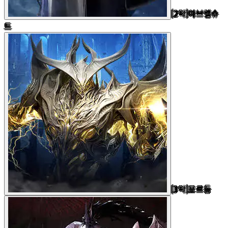
[2막]아브렐슈
드
[3막]모르둠