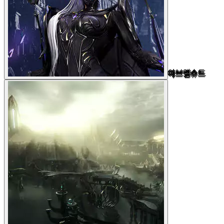
아브렐슈드