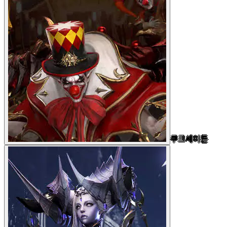
쿠크세이튼