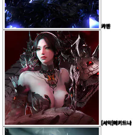
카멘
[서막]에키드나